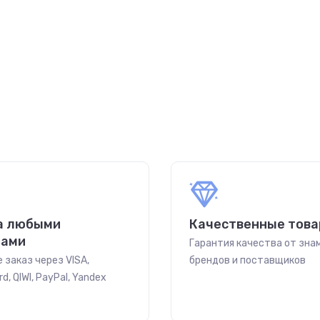
а любыми
Качественные тов
бами
Гарантия качества от зн
 заказ через VISA,
брендов и поставщиков
d, QIWI, PayPal, Yandex