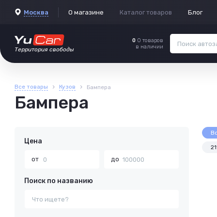
Москва
О магазине
Каталог товаров
Блог
0
0 товаров
в наличии
Территория свободы
›
›
Все товары
Кузов
Бампера
Бампера
В
Цена
21
от
до
Поиск по названию