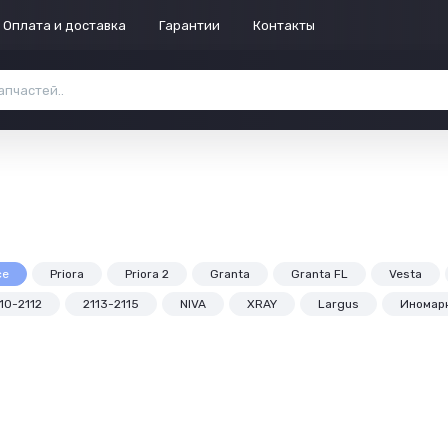
Оплата и доставка
Гарантии
Контакты
се
Priora
Priora 2
Granta
Granta FL
Vesta
10-2112
2113-2115
NIVA
XRAY
Largus
Иномар