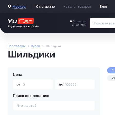
Москва
О магазине
Каталог товаров
Блог
0
0 товаров
в наличии
Территория свободы
›
›
Все товары
Кузов
Шильдики
Шильдики
В
Цена
21
от
до
Поиск по названию