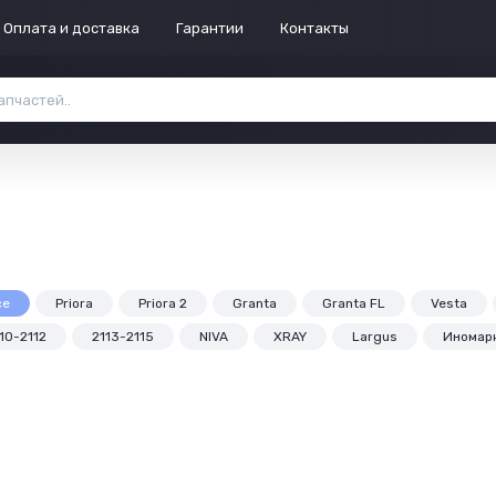
Оплата и доставка
Гарантии
Контакты
се
Priora
Priora 2
Granta
Granta FL
Vesta
10-2112
2113-2115
NIVA
XRAY
Largus
Иномар