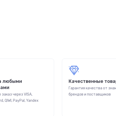
а любыми
Качественные тов
бами
Гарантия качества от зн
 заказ через VISA,
брендов и поставщиков
d, QIWI, PayPal, Yandex